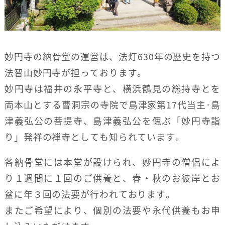
妙円寺の納骨堂の運営は、法灯630年の歴史を持つ
法智山妙円寺が担っております。
妙円寺は福井の永平寺と、横浜鶴見の総持寺とを
両本山とする曹洞宗の寺院で島津家第17代当主･島
津義弘公の菩提寺、島津義弘公を偲ぶ「妙円寺詣
り」発祥の禅寺としても知られています。
各納骨堂には本堂が設けられ、妙円寺の僧侶によ
り１週間に１回のご供養と、春・秋のお彼岸とお
盆に年３回の法要が行われております。
またご希望により、個別の法要や永代供養もお申