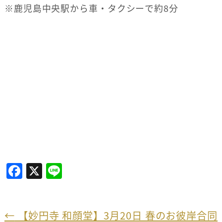
※鹿児島中央駅から車・タクシーで約8分
F
X
Li
a
n
c
e
e
←
【妙円寺 和顔堂】3月20日 春のお彼岸合同