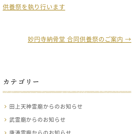
b
供養祭を執り行います
o
o
k
妙円寺納骨堂 合同供養祭のご案内
→
カテゴリー
田上天神霊廟からのお知らせ
武霊廟からのお知らせ
唐湊霊廟からのお知らせ