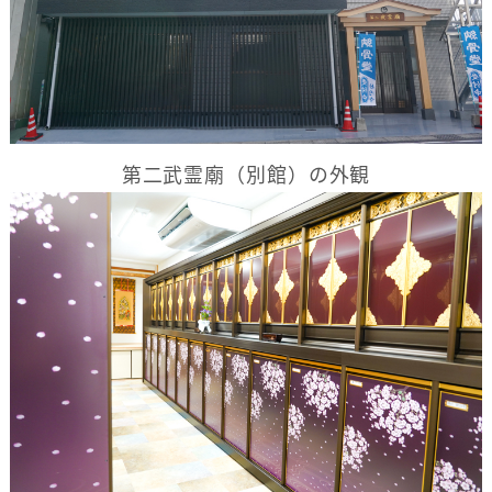
第二武霊廟（別館）の外観