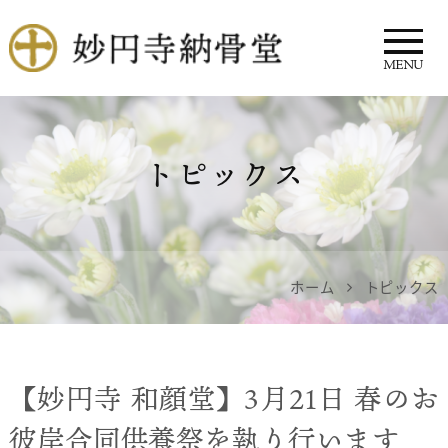
MENU
妙円寺 納骨堂
トピックス
ホーム
トピックス
【妙円寺 和顔堂】3月21日 春のお
彼岸合同供養祭を執り行います